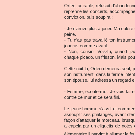
Orfeo, accablé, refusait d’abandonne
reprenne les concerts, accompagne 
conviction, puis soupira :
- Je n’arrive plus à jouer. Ma colère
peine.
- Tu n’as pas travaillé ton instrume
joueras comme avant.
- Non, cousin. Vois-tu, quand j
chaque picado, un frisson. Mais pour 
Cette nuit-là, Orfeo demeura seul, 
son instrument, dans la ferme intent
son épouse, lui adressa un regard en
- Femme, écoute-moi. Je vais faire c
contre ce mur et ce sera fini.
Le jeune homme s’assit et commença
assouplir ses phalanges, avant d’ent
façon d’attaquer le morceau, brusque
a capela par un cliquetis de notes
élémentaire il parvint à allumer le f