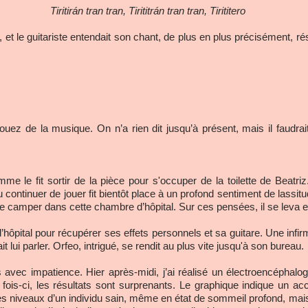
Tiritirán tran tran, Tirititrán tran tran, Tirititero
e, et le guitariste entendait son chant, de plus en plus précisément,
ouez de la musique. On n’a rien dit jusqu’à présent, mais il faudrai
emme le fit sortir de la pièce pour s'occuper de la toilette de Beatr
pu continuer de jouer fit bientôt place à un profond sentiment de lassit
e camper dans cette chambre d’hôpital. Sur ces pensées, il se leva et 
l’hôpital pour récupérer ses effets personnels et sa guitare. Une infir
t lui parler. Orfeo, intrigué, se rendit au plus vite jusqu'à son bureau.
s avec impatience. Hier après-midi, j’ai réalisé un électroencéphal
s-ci, les résultats sont surprenants. Le graphique indique un acc
 des niveaux d’un individu sain, même en état de sommeil profond, mai