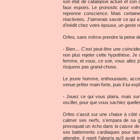
son état de catalepsie actuel et son 
faux espoirs. Le pronostic pour votr
reprenne conscience. Mais certaine
réactivées. J’aimerais savoir ce qui 
d’inédit chez votre épouse, un geste 
Orfeo, sans même prendre la peine de réf
- Bien… C'est peut-être une coïncide
non plus rejeter cette hypothèse. Je
femme, et vous, ce soir, vous allez 
risquons pas grand-chose.
Le jeune homme, enthousiaste, accepta
venue prêter main-forte, puis il lui expl
- Jouez ce qui vous plaira, mais sur
osciller, pour que vous sachiez quelle
Orfeo s'assit sur une chaise à côté d
calmer ses nerfs, s’empara de sa guit
provoquait un écho dans la caisse de
ses battements cardiaques pour lais
attendre, il reprit l’alegría qu’il ava