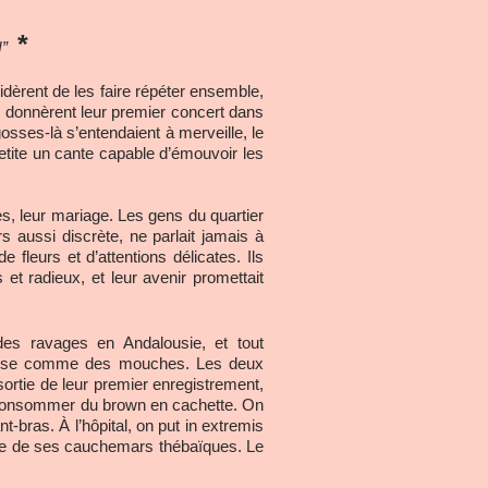
*
”
dèrent de les faire répéter ensemble,
iz donnèrent leur premier concert dans
sses-là s’entendaient à merveille, le
etite un cante capable d’émouvoir les
s, leur mariage. Les gens du quartier
rs aussi discrète, ne parlait jamais à
fleurs et d’attentions délicates. Ils
t radieux, et leur avenir promettait
 des ravages en Andalousie, et tout
reuse comme des mouches. Les deux
 sortie de leur premier enregistrement,
de consommer du brown en cachette. On
-bras. À l’hôpital, on put in extremis
ière de ses cauchemars thébaïques. Le