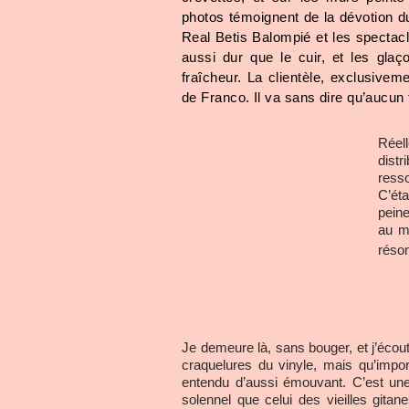
photos témoignent de la dévotion du
Real Betis Balompié et les spectacl
aussi dur que le cuir, et les gla
fraîcheur. La clientèle, exclusiveme
de Franco. Il va sans dire qu’aucun 
Réel
distr
resso
C’éta
peine
au mo
réson
Je demeure là, sans bouger, et j’écoute
craquelures du vinyle, mais qu’impor
entendu d’aussi émouvant. C’est une 
solennel que celui des vieilles gitan