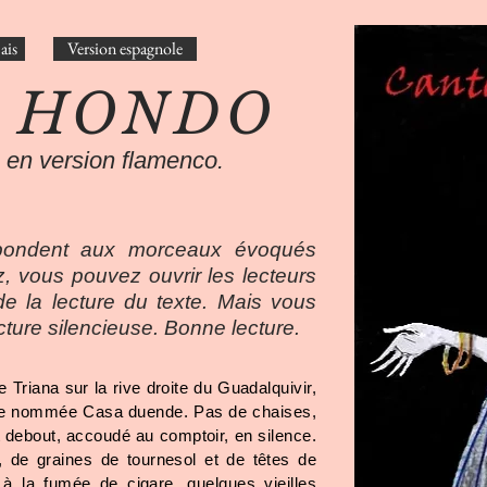
ais
Version espagnole
 HONDO
 en version flamenco.
spondent aux morceaux évoqués
z, vous pouvez ouvrir les lecteurs
e la lecture du texte. Mais vous
cture silencieuse. Bonne lecture.
de Triana sur la rive droite du Guadalquivir,
se nommée Casa duende. Pas de chaises,
oit debout, accoudé au comptoir, en silence.
, de graines de tournesol et de têtes de
 à la fumée de cigare, quelques vieilles