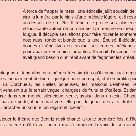
À force de frapper le métal, une étincelle jaillit soudain 
airs la lumière par le biais d’une mélodie légère, et il ress
au-dessus de sa tête. Il répéta le processus plusieurs
éblouissante autour de son aimée. De mesure en mesure, 
fougue. Il décupla ses efforts pour faire rouler le tonnerr
note aussi ronde et blonde que la lune. Épuisé, il déci
douces et répétitives en cajolant ses cordes médianes a
pour apaiser ses mains fumantes. Il venait d’invoquer le cu
avait grand besoin d’un répit avant de façonner les créatu
 alegrías et tanguillos, des thèmes très simples qu’il connaissait depu
s lui permirent de libérer quelque peu son esprit, et il en profita po
à La Corchuela, les ruelles boueuses, les maisons délabrées, l
t venaient sur le terrain vague, chargées de fruits et d’œillets. Et da
rcluse dans son monde silencieux, seule, assise dans un coin. Chaq
 pas de porte, il accourait vers elle pour lui jouer des airs drôles 
ui arracher un sourire, un regard étincelant.
 jouer le thème que Beatriz avait chanté la toute première fois, à l’â
en la scène qu’il n’avait aucun mal à imaginer la voix de son aim