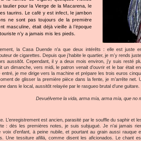
 taulier pour la Vierge de la Macarena, le
es taurins. Le café y est infect, le jambon
çons ne sont pas toujours de la première
nt masculine, était déjà vieille à l’époque
touriste n’y a jamais mis les pieds.
lement, la Casa Duende n’a que deux intérêts : elle est juste 
ibuteur de cigarettes. Depuis que j'habite le quartier, je m'y rends jus
rs aussitôt. Cependant, il y a deux mois environ, j'y suis resté pl
it un dimanche, vers midi, le patron venait d’ouvrir et le bar étai
 entré, je me dirige vers la machine et prépare les trois euros cin
ment de glisser la première pièce dans la fente, je m’arrête net. U
ne dans le local, aussitôt relayée par le rasgueo brutal d’une guitare.
Devuélveme la vida, arma mía, arma mía, que no m
. L’enregistrement est ancien, parasité par le souffle du saphir et le
te : dès les premières notes, je suis subjugué. Je n’ai jamais rie
voix d’enfant, à peine nubile, et pourtant au grain aussi rauque e
es. Une tessiture afillá, comme disent les aficionados. Le chant es