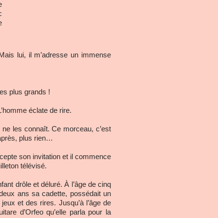
e
c
e
 Mais lui, il m’adresse un immense
es plus grands !
L’homme éclate de rire.
e ne les connaît. Ce morceau, c’est
après, plus rien…
cepte son invitation et il commence
leton télévisé.
fant drôle et déluré. À l’âge de cinq
de deux ans sa cadette, possédait un
 jeux et des rires. Jusqu’à l’âge de
tare d’Orfeo qu’elle parla pour la