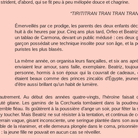
 strident, d’abord, qui se fit peu à peu mélopée douce et chagrine.
“TIRITITRAN TRAN TRAN TRAN
Émerveillés par ce prodige, les parents des deux enfants déci
huit à dix heures par jour. Cinq ans plus tard, Orfeo et Beatr
un tablao de Carmona, devant un public médusé : ces deux go
garçon possédait une technique insolite pour son âge, et la p
puristes les plus blasés.
La même année, on organisa leurs fiançailles, et six ans aprè
enviaient leur amour, sans faille, exemplaire. Beatriz, toujou
personne, hormis à son époux qui la couvrait de cadeaux, de 
étaient beaux comme des princes zincalós d’Égypte, jeunes e
d’être aussi brillant qu’un habit de lumière.
autrement. Au début des années quatre-vingts, l’héroïne faisait
uté gitane. Les gamins de la Corchuela tombaient dans la poud
ible fléau. Ils goûtèrent à la poussière d’ange un soir, pour fêter la
 y toucher. Mais Beatriz ne sut résister à la tentation, et continua 
rrain vague, gisant inconsciente, une seringue plantée dans son avant
sible de la réanimer, et elle demeura plongée dans le coma, prisonn
 la jeune fille ne pouvait en aucun cas se réveiller.