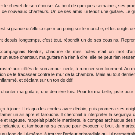
r le chevet de son épouse. Au bout de quelques semaines, ses proches
de nouveaux chanteurs. Un de ses amis lui tendit une guitare. Le 
 est si grande qu’elle crispe mon poing sur le manche, et les doigts d
nt depuis longtemps, c’est tout, répondit un de ses cousins. Reprend
’accompagnais Beatriz, chacune de mes notes était un mot d’a
un autre chanteur, ma guitare n’a rien à dire, elle ne peut rien ressent
prostré aux côtés de son amour inerte, à ruminer son tourment. Au ma
ion de le fracasser contre le mur de la chambre. Mais au tout dernier m
flammé, et déclara sur un ton de défi :
hanter ma guitare, une dernière fois. Pour toi ma belle, juste pour 
 à jouer. Il claqua les cordes avec dédain, puis promena ses doigt
amer un air âpre et farouche. Il cherchait à interpréter la seguiriya q
 et rageuse, rappelait plutôt le martinete, le compás archaïque des 
 cinglantes, et tambourina sa caisse pour évoquer le bruit du mart
eu au fond de lui-même, à trouver l’ardeur primordiale qui lui permettrai