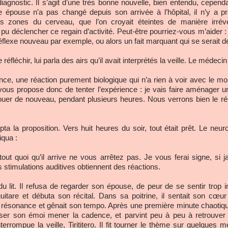
diagnostic. Il s’agit d’une très bonne nouvelle, bien entendu, cepe
e épouse n’a pas changé depuis son arrivée à l’hôpital, il n’y a 
s zones du cerveau, que l’on croyait éteintes de manière irrév
a pu déclencher ce regain d’activité. Peut-être pourriez-vous m’aide
réflexe nouveau par exemple, ou alors un fait marquant qui se serait 
léchir, lui parla des airs qu’il avait interprétés la veille. Le médecin
nce, une réaction purement biologique qui n’a rien à voir avec le m
 vous propose donc de tenter l’expérience : je vais faire aménager 
jouer de nouveau, pendant plusieurs heures. Nous verrons bien le ré
 la proposition. Vers huit heures du soir, tout était prêt. Le neuro
iqua :
tout quoi qu’il arrive ne vous arrêtez pas. Je vous ferai signe, si
s stimulations auditives obtiennent des réactions.
u lit. Il refusa de regarder son épouse, de peur de se sentir trop 
are et débuta son récital. Dans sa poitrine, il sentait son cœur pal
 résonance et gênait son tempo. Après une première minute chaotique
ser son émoi mener la cadence, et parvint peu à peu à retrouver 
it interrompue la veille, Tirititero. Il fit tourner le thème sur quelqu