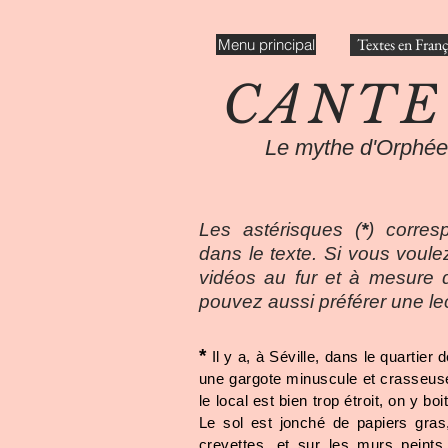
Textes en Franç
Menu principal
CANTE
Le mythe d'Orphée
Les astérisques (
*
) corre
dans le texte. Si vous voule
vidéos au fur et à mesure d
pouvez aussi préférer une le
*
Il y a, à Séville, dans le quartier 
une gargote minuscule et crasseu
le local est bien trop étroit, on y b
Le sol est jonché de papiers gras
crevettes, et sur les murs peints