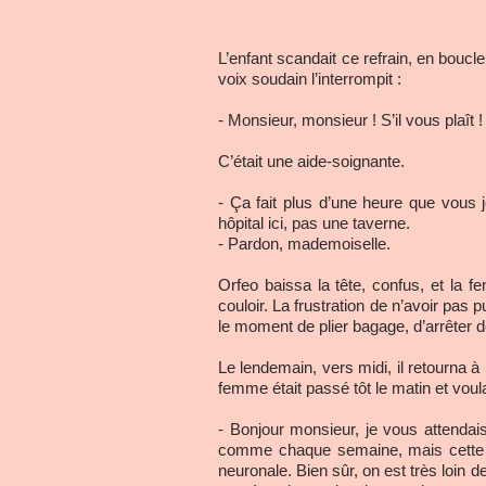
L’enfant scandait ce refrain, en boucl
voix soudain l’interrompit :
- Monsieur, monsieur ! S’il vous plaît !
C’était une aide-soignante.
- Ça fait plus d’une heure que vous j
hôpital ici, pas une taverne.
- Pardon, mademoiselle.
Orfeo baissa la tête, confus, et la f
couloir. La frustration de n’avoir pas 
le moment de plier bagage, d’arrêter d
Le lendemain, vers midi, il retourna à 
femme était passé tôt le matin et voulai
- Bonjour monsieur, je vous attendai
comme chaque semaine, mais cette foi
neuronale. Bien sûr, on est très loin