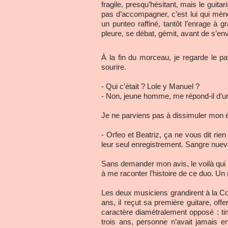
fragile, presqu’hésitant, mais le guita
pas d’accompagner, c’est lui qui mène 
un punteo raffiné, tantôt l’enrage à gr
pleure, se débat, gémit, avant de s’en
À la fin du morceau, je regarde le p
sourire.
- Qui c’était ? Lole y Manuel ?
- Non, jeune homme, me répond-il d’un
Je ne parviens pas à dissimuler mon é
- Orfeo et Beatriz, ça ne vous dit ri
leur seul enregistrement. Sangre nuev
Sans demander mon avis, le voilà qui 
à me raconter l’histoire de ce duo. Un
Les deux musiciens grandirent à la Corc
ans, il reçut sa première guitare, off
caractère diamétralement opposé : timo
trois ans, personne n’avait jamais e