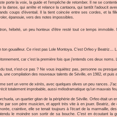
riste porte la voix, la guide et l’empêche de retomber. Il ne se content
la danse, qui arrête et relance la cantaora, qui tantôt l’adoucit ave
ands coups d’éventail. Il la tient coincée entre ses cordes, et la fill
voler, épanouie, vers des notes impossibles.
atron, hébété, un peu honteux d’être resté tout ce temps immobile.
 ton gouailleur. Ce n’est pas Lole Montoya. C’est Orfeo y Beatriz… L
tonnement, car c’est la première fois que j’entends ces deux noms. 
en du tout, n’est-ce pas ? Ne vous inquiétez pas, personne ou presqu
a, une compilation des nouveaux talents de Séville, en 1982, et puis 
me sert un verre de xérès, avec quelques olives un peu rances. J’ac
 récit totalement improbable, aussi mélodramatique qu’un mauvais feuil
huela, un quartier gitan de la périphérie de Séville. Orfeo était un en
erte par son père musicien, et apprit très vite à en jouer. Beatriz, 
rée, craintive, elle se tenait toujours à l’écart de la marmaille, des
ntendu le moindre son sortir de sa bouche. C’est en écoutant la gui