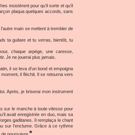
 insistèrent pour qu’il sorte et qu’il
garçon plaqua quelques accords, sans
e l’autre main se mettent à trembler de
s ta guitare et tu verras, bientôt, tu
mour, chaque arpège, une caresse,
ir. Je ne jouerai plus jamais.
tin, il se leva d’un bond et empoigna
oment, il fléchit. Il se retourna vers
toi. Après, je briserai mon instrument
s sur le manche à toute vitesse pour
u’il avait enregistrée en duo, mais sa
forges gaditanes. Il remplaça le chant
eau sur l’enclume. Grâce à ce rythme
*
t de poursuivre.