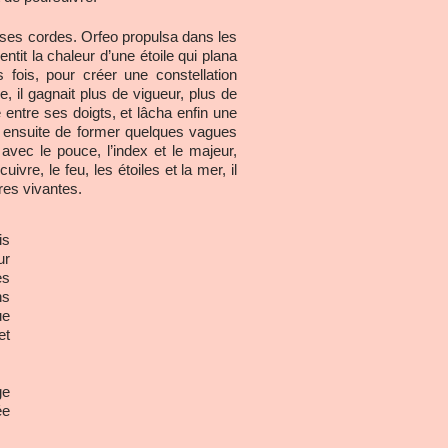
de ses cordes. Orfeo propulsa dans les
entit la chaleur d’une étoile qui plana
 fois, pour créer une constellation
il gagnait plus de vigueur, plus de
e entre ses doigts, et lâcha enfin une
da ensuite de former quelques vagues
vec le pouce, l’index et le majeur,
ivre, le feu, les étoiles et la mer, il
res vivantes.
is
ur
es
ns
ue
et
ge
ée